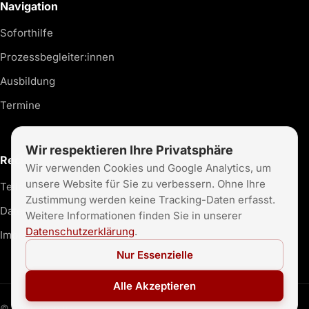
Navigation
Soforthilfe
Prozessbegleiter:innen
Ausbildung
Termine
Wir respektieren Ihre Privatsphäre
Rechtliches
Wir verwenden Cookies und Google Analytics, um
unsere Website für Sie zu verbessern. Ohne Ihre
Teilnahmebedingungen
Zustimmung werden keine Tracking-Daten erfasst.
Datenschutz
Weitere Informationen finden Sie in unserer
Datenschutzerklärung
.
Impressum
Nur Essenzielle
Alle Akzeptieren
©
2026
teamfixx®