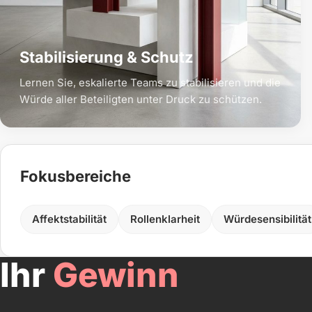
Stabilisierung & Schutz
Lernen Sie, eskalierte Teams zu stabilisieren und die
Würde aller Beteiligten unter Druck zu schützen.
Fokusbereiche
Affektstabilität
Rollenklarheit
Würdesensibilität
Ihr
Gewinn