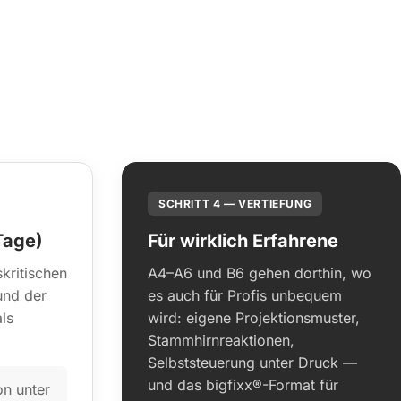
SCHRITT 4 — VERTIEFUNG
Tage)
Für wirklich Erfahrene
kritischen
A4–A6 und B6 gehen dorthin, wo
und der
es auch für Profis unbequem
als
wird: eigene Projektionsmuster,
Stammhirnreaktionen,
Selbststeuerung unter Druck —
und das bigfixx®-Format für
n unter