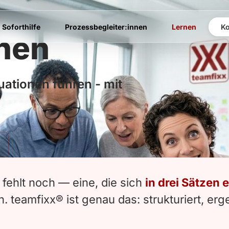
Soforthilfe
Prozessbegleiter:innen
Lernen
Ko
rnen
ationen führen - mit
fehlt noch — eine, die sich
in drei Sätzen e
 teamfixx® ist genau das: strukturiert, erge